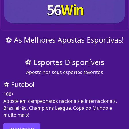
⚽ As Melhores Apostas Esportivas!
⚽ Esportes Disponíveis
Aposte nos seus esportes favoritos
⚽ Futebol
100+
Aposte em campeonatos nacionais e internacionais.
Brasileirão, Champions League, Copa do Mundo e
muito mais!