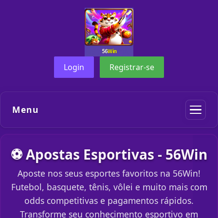
Login
Registrar-se
Menu
⚽ Apostas Esportivas - 56Win
Aposte nos seus esportes favoritos na 56Win!
Futebol, basquete, tênis, vôlei e muito mais com
odds competitivas e pagamentos rápidos.
Transforme seu conhecimento esportivo em